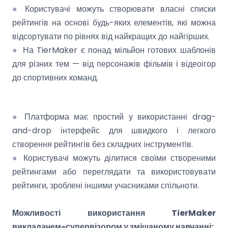
●
Користувачі можуть створювати власні списки
рейтингів на основі будь-яких елементів, які можна
відсортувати по рівнях від найкращих до найгірших.
●
На TierMaker є понад мільйон готових шаблонів
для різних тем — від персонажів фільмів і відеоігор
до спортивних команд.
●
Платформа має простий у використанні drag-
and-drop інтерфейс для швидкого і легкого
створення рейтингів без складних інструментів.
●
Користувачі можуть ділитися своїми створеними
рейтингами або переглядати та використовувати
рейтинги, зроблені іншими учасниками спільноти.
Можливості використання TierMaker
викладачем-супервізором у змішаному навчанні: