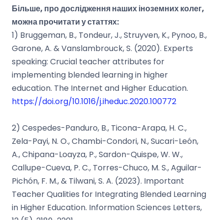
Більше, про дослідження наших іноземних колег,
можна прочитати у статтях:
1) Bruggeman, B., Tondeur, J., Struyven, K., Pynoo, B.,
Garone, A. & Vanslambrouck, S. (2020). Experts
speaking: Crucial teacher attributes for
implementing blended learning in higher
education. The Internet and Higher Education.
https://doi.org/10.1016/j.iheduc.2020.100772
2) Cespedes-Panduro, B., Ticona-Arapa, H. C.,
Zela-Payi, N. O., Chambi-Condori, N., Sucari-León,
A., Chipana-Loayza, P., Sardon-Quispe, W. W.,
Callupe-Cueva, P. C., Torres-Chuco, M. S., Aguilar-
Pichón, F. M., & Tilwani, S. A. (2023). Important
Teacher Qualities for Integrating Blended Learning
in Higher Education. Information Sciences Letters,