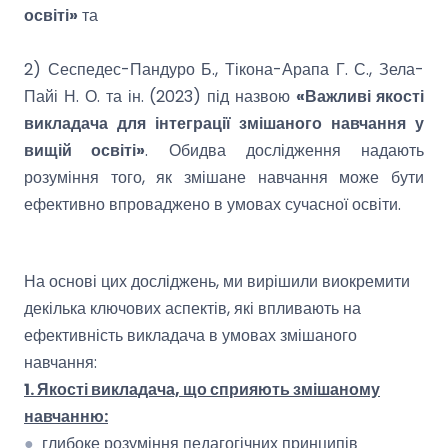
освіті»
та
2) Сеспедес-Пандуро Б., Тікона-Арапа Г. С., Зела-
Пайі Н. О. та ін. (2023) під назвою
«Важливі якості
викладача для інтеграції змішаного навчання у
вищій освіті»
. Обидва дослідження надають
розуміння того, як змішане навчання може бути
ефективно впроваджено в умовах сучасної освіти.
На основі цих досліджень, ми вирішили виокремити
декілька ключових аспектів, які впливають на
ефективність викладача в умовах змішаного
навчання:
1. Якості викладача, що сприяють змішаному
навчанню:
●
глибоке розуміння педагогічних принципів