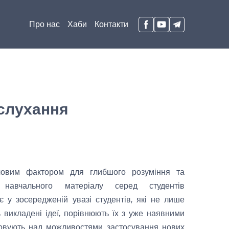
Про нас
Хаби
Контакти
 слухання
човим фактором для глибшого розуміння та
 навчального матеріалу серед студентів
є у зосередженій увазі студентів, які не лише
 викладені ідеї, порівнюють їх з уже наявними
ковують над можливостями застосування нових