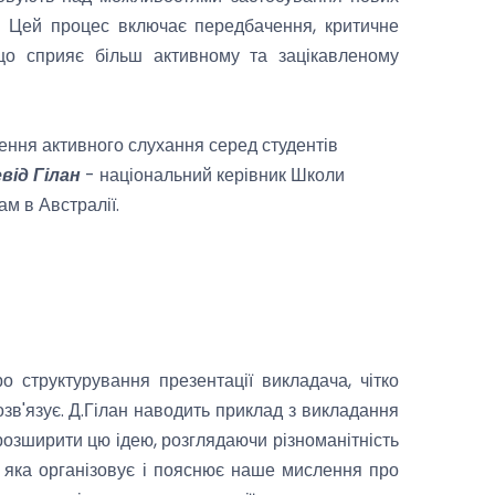
і. Цей процес включає передбачення, критичне
що сприяє більш активному та зацікавленому
ення активного слухання серед студентів
від Гілан
- національний керівник Школи
м в Австралії.
 структурування презентації викладача, чітко
озв'язує. Д.Гілан наводить приклад з викладання
 розширити цю ідею, розглядаючи різноманітність
цю, яка організовує і пояснює наше мислення про