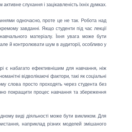
активне слухання і зацікавленість їхніх думках.
аннями одночасно, проте це не так. Робота над
ремому завданні. Якщо студенти під час лекції
навчального матеріалу. Їхня увага може бути
але й контролювати шум в аудиторії, особливо у
рі є набагато ефективнішим для навчання, ніж
оманітні відволікаючі фактори, такі як соціальні
ому слова просто проходять через студента без
начно покращити процес навчання та збереження
дному виді діяльності може бути викликом. Для
ристання, наприклад різних моделей змішаного