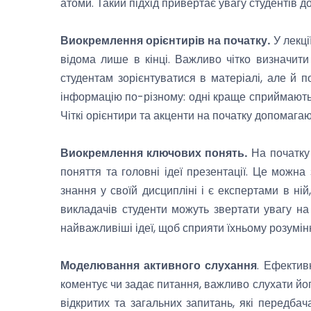
атоми. Такий підхід привертає увагу студентів д
Виокремлення орієнтирів на початку.
У лекці
відома лише в кінці. Важливо чітко визначит
студентам зорієнтуватися в матеріалі, але й п
інформацію по-різному: одні краще сприймають і
Чіткі орієнтири та акценти на початку допомагаю
Виокремлення ключових понять.
На початку 
поняття та головні ідеї презентації. Це можна
знання у своїй дисципліні і є експертами в ній
викладачів студенти можуть звертати увагу на
найважливіші ідеї, щоб сприяти їхньому розумін
Моделювання активного слухання
. Ефектив
коментує чи задає питання, важливо слухати йог
відкритих та загальних запитань, які передбач