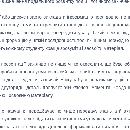
о визначення подальшого розвитку подій і логічного закінченн
ї або дискусії варто викладати інформацію послідовно, не п
и основну тему та окреслити етапи досягнення кінцевої 
оказує, на що їм варто зосередити увагу. Такий підхід буд
нформацію у чіткій послідовності, тоді як іншим необхідно
ть кожному студенту краще зрозуміти і засвоїти матеріал.
презентації важливо не лише чітко окреслити, що буде об
 зробити, пропонуючи короткий змістовий огляд на першом
, тоді як студенти зазвичай можуть бути новачками у цій те
 другорядні деталі, пропускаючи ключові моменти. Завда
ню і освоєнню матеріалу.
не навчання передбачає не лише передачу знань, а й акт
о уважно і відповідати на запитання чи уточнювати деталі з
ають такі ж відповіді. Доцільно формулювати питання, що