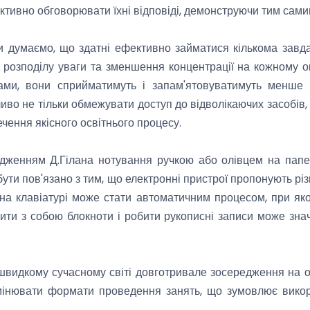
ктивно обговорювати їхні відповіді, демонструючи тим самим 
и думаємо, що здатні ефективно займатися кількома завд
розподілу уваги та зменшення концентрації на кожному ок
ами, вони сприйматимуть і запам'ятовуватимуть менше 
иво не тільки обмежувати доступ до відволікаючих засобів, 
ечення якісного освітнього процесу.
рдженням Д.Гілана нотування ручкою або олівцем на папе
ти пов'язано з тим, що електронні пристрої пропонують різн
у на клавіатурі може стати автоматичним процесом, при як
сити з собою блокноти і робити рукописні записи може з
 швидкому сучасному світі довготривале зосередження на о
 змінювати формати проведення занять, що зумовлює вико