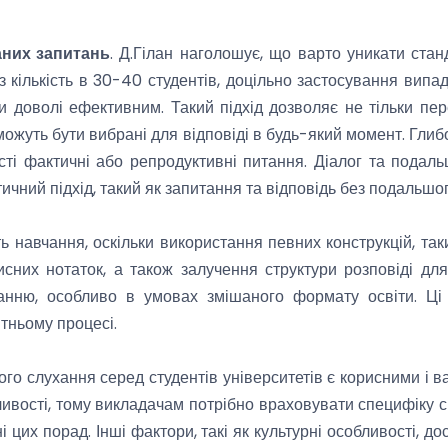
них запитань
. Д.Гілан наголошує, що варто уникати станд
 з кількість в 30-40 студентів, доцільно застосування вип
 доволі ефективним. Такий підхід дозволяє не тільки пер
ожуть бути вибрані для відповіді в будь-який момент. Глибок
сті фактичні або репродуктивні питання. Діалог та подал
чний підхід, такий як запитання та відповідь без подальшог
 навчання, оскільки використання певних конструкцій, таки
сних нотаток, а також залучення структури розповіді дл
чанню, особливо в умовах змішаного формату освіти. Ц
ітньому процесі.
о слухання серед студентів університетів є корисними і в
бливості, тому викладачам потрібно враховувати специфіку св
 цих порад. Інші фактори, такі як культурні особливості, до