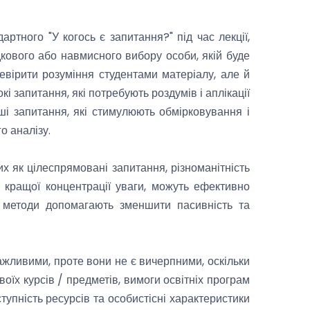
артного "У когось є запитання?" під час лекції,
адкового або навмисного вибору особи, якій буде
евірити розуміння студентами матеріалу, але й
і запитання, які потребують роздумів і аплікації
ьші запитання, які стимулюють обмірковування і
о аналізу.
х як цілеспрямовані запитання, різноманітність
я кращої концентрації уваги, можуть ефективно
і методи допомагають зменшити пасивність та
ажливими, проте вони не є вичерпними, оскільки
оїх курсів / предметів, вимоги освітніх програм
ступність ресурсів та особистісні характеристики