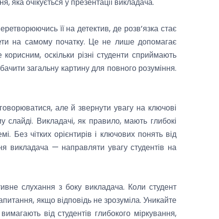
я, яка очікується у презентації викладача.
еретворюючись її на детектив, де розв’язка стає
мети на самому початку. Це не лише допомагає
е корисним, оскільки різні студенти сприймають
 бачити загальну картину для повного розуміння.
говорюватися, але й звернути увагу на ключові
у слайді. Викладачі, як правило, мають глибокі
мі. Без чітких орієнтирів і ключових понять від
ння викладача — направляти увагу студентів на
ивне слухання з боку викладача. Коли студент
апитання, якщо відповідь не зрозуміла. Уникайте
 вимагають від студентів глибокого міркування,