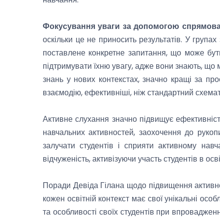
Фокусування уваги за допомогою спрямова
оскільки це не приносить результатів. У групах
поставлене конкретне запитання, що може бути
підтримувати їхню увагу, адже вони знають, що м
знань у нових контекстах, значно кращі за про
взаємодію, ефективніші, ніж стандартний схемати
Активне слухання значно підвищує ефективність
навчальних активностей, заохочення до рукопи
залучати студентів і сприяти активному нав
відчуженість, активізуючи участь студентів в осв
Поради Девіда Гілана щодо підвищення активног
кожен освітній контекст має свої унікальні осо
та особливості своїх студентів при впровадженні