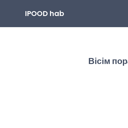
IPOOD hab
Вісім по