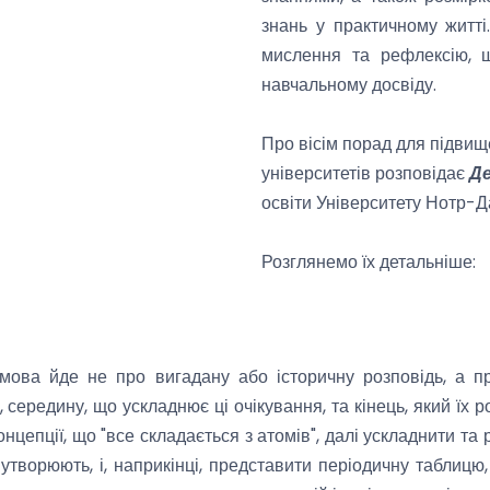
знань у практичному житт
мислення та рефлексію, 
навчальному досвіду.
Про вісім порад для підвищ
університетів розповідає
Де
освіти Університету Нотр-Да
Розглянемо їх детальніше:
мова йде не про вигадану або історичну розповідь, а про
середину, що ускладнює ці очікування, та кінець, який їх р
нцепції, що "все складається з атомів", далі ускладнити та
їх утворюють, і, наприкінці, представити періодичну табли