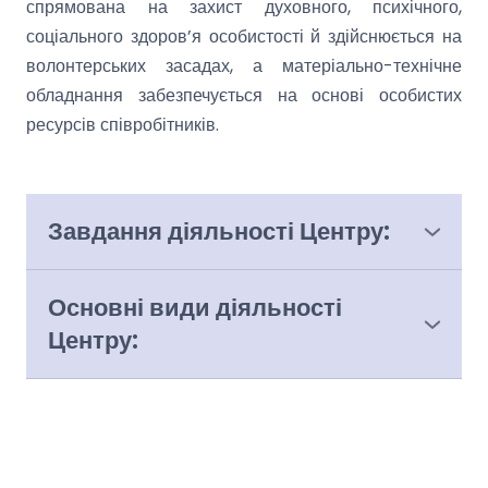
спрямована на захист духовного, психічного,
соціального здоров’я особистості й здійснюється на
волонтерських засадах, а матеріально-технічне
обладнання забезпечується на основі особистих
ресурсів співробітників.
Завдання діяльності Центру:
● психологічне консультування дорослих, учнів
та їх батьків з розв’язання особистісних
Основні види діяльності
проблем та підвищення їх психологічної і
Центру:
педагогічної культури;
● психологічна діагностика – психологічне
● гуманізація стосунків між дорослими та
обстеження дорослих і учнів з метою
дітьми в сім’ях та професійних колективах;
визначення причин, що ускладнюють
● здійснення психологічної підтримки та
індивідуальний розвиток, взаємини в сім'ї,
супроводу особистісного зростання педагогів,