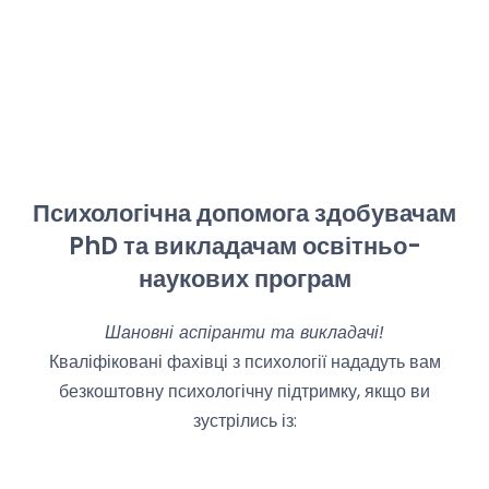
відхилень у психофізичному та індивідуальному
розвитку і поведінці, формування позитивної
життєвої перспективи особистості;
● психологічна реабілітація – надання
психологічної допомоги дорослим, які
перебувають у кризовій життєвій ситуації, з
метою адаптації до нових умов життя,
Психологічна допомога здобувачам
діяльності;
PhD та викладачам освітньо-
● психологічна профілактика – своєчасне
наукових програм
попередження відхилень у міжособистісних
стосунках, запобігання конфліктним ситуаціям
Шановні аспіранти та викладачі!
та ін.
Кваліфіковані фахівці з психології нададуть вам
безкоштовну психологічну підтримку, якщо ви
зустрілись із: